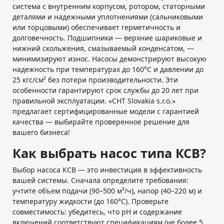
система с внутренним корпусом, ротором, статорными
деталями и надежными уплотнениями (сальниковыми
или торцовыми) обеспечивает герметичность и
долговечность. Подшипники — верхние шариковые и
нижний скольжения, смазываемый конденсатом, —
минимизируют износ. Насосы демонстрируют высокую
надежность при температурах до 160°C и давлении до
25 кгс/см² без потери производительности. Эти
особенности гарантируют срок службы до 20 лет при
правильной эксплуатации. «СНТ Slovakia s.r.o.»
предлагает сертифицированные модели с гарантией
качества — выбирайте проверенное решение для
вашего бизнеса!
Как выбрать насос типа КСВ?
Выбор насоса КСВ — это инвестиция в эффективность
вашей системы. Сначала определите требования:
учтите объем подачи (90–500 м³/ч), напор (40–220 м) и
температуру жидкости (до 160°C). Проверьте
совместимость: убедитесь, что pH и содержание
включений соответствуют спецификациям (не более 5