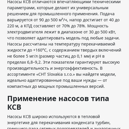
Насосы КСВ отличаются впечатляющими техническими
параметрами, которые делают их универсальным
решением для промышленного применения. Подача
варьируется от 90 до 500 м³/ч, напор достигает от 40 до
220 м, а КПД составляет от 70% до 78%. Мощность
электродвигателя лежит в диапазоне от 30 до 500 кВт,
что позволяет адаптировать модель под любые задачи.
Насосы рассчитаны на температуру перекачиваемой
жидкости до +160°C, с содержанием твердых включений
не более 5 мг/л (размер частиц до 0,1 мм) и pH в
пределах 6,8–9,2. Эти показатели гарантируют высокую
производительность и энергоэффективность. В
ассортименте «СНТ Slovakia s.r.o.» вы найдете модели,
идеально адаптированные под ваши нужды — от
компактных до мощных промышленных версий.
Применение насосов типа
КСВ
Насосы КСВ широко используются в тепловой
энергетике для перекачивания конденсата турбин,
греющего пара сетевых подогревателей и аналогичных