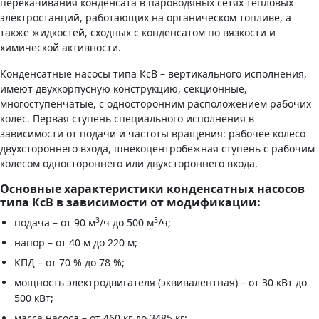
перекачивания конденсата в пароводяных сетях тепловых
электростанций, работающих на органическом топливе, а
также жидкостей, сходных с конденсатом по вязкости и
химической активности.
Конденсатные насосы типа КсВ – вертикального исполнения,
имеют двухкорпусную конструкцию, секционные,
многоступенчатые, с односторонним расположением рабочих
колес. Первая ступень специального исполнения в
зависимости от подачи и частоты вращения: рабочее колесо
двухстороннего входа, шнекоцентробежная ступень с рабочим
колесом одностороннего или двухстороннего входа.
Основные характеристики конденсатных насосов
типа КсВ в зависимости от модификации:
3
3
подача – от 90 м
/ч до 500 м
/ч;
напор – от 40 м до 220 м;
КПД – от 70 % до 78 %;
мощность электродвигателя (эквивалентная) – от 30 кВт до
500 кВт;
масса насоса – от 460 кг до 3485 кг;