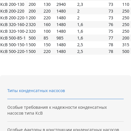
КсВ 200-130
200
130
2940
2,3
73
110
КсВ 200-220
200
220
1480
2
73
250
КсВ 200-220-1
200
220
1480
2
73
250
КсВ 320-160-2
320
160
1480
1,6
76
250
КсВ 320-100-2
320
100
1480
1,6
75
250
КсВ 500-85-1
500
85
985
1,6
77
200
КсВ 500-150-1
500
150
1480
2,5
78
315
КсВ 500-220-1
500
220
1480
2,5
78
500
Типы конденсатных насосов
Особые требования к надежности конденсатных
насосов типа КсВ
Особые факторы в конструкции конденсатных насосов