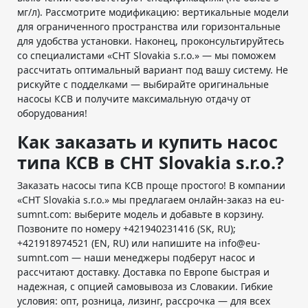
мг/л). Рассмотрите модификацию: вертикальные модели
для ограниченного пространства или горизонтальные
для удобства установки. Наконец, проконсультируйтесь
со специалистами «СНТ Slovakia s.r.o.» — мы поможем
рассчитать оптимальный вариант под вашу систему. Не
рискуйте с подделками — выбирайте оригинальные
насосы КСВ и получите максимальную отдачу от
оборудования!
Как заказать и купить насос
типа КСВ в СНТ Slovakia s.r.o.?
Заказать насосы типа КСВ проще простого! В компании
«СНТ Slovakia s.r.o.» мы предлагаем онлайн-заказ на eu-
sumnt.com: выберите модель и добавьте в корзину.
Позвоните по номеру +421940231416 (SK, RU);
+421918974521 (EN, RU) или напишите на info@eu-
sumnt.com — наши менеджеры подберут насос и
рассчитают доставку. Доставка по Европе быстрая и
надежная, с опцией самовывоза из Словакии. Гибкие
условия: опт, розница, лизинг, рассрочка — для всех