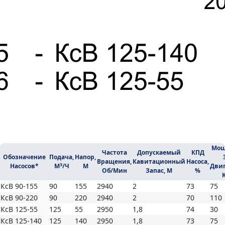
Мощ
Частота
Допускаемый
КПД
Обозначение
Подача,
Напор,
Вращения,
Кавитационный
Насоса,
3
Насосов*
М
/ч
М
Двиг
Об/мин
Запас, М
%
КсВ 90-155
90
155
2940
2
73
75
КсВ 90-220
90
220
2940
2
70
110
КсВ 125-55
125
55
2950
1,8
74
30
КсВ 125-140
125
140
2950
1,8
73
75