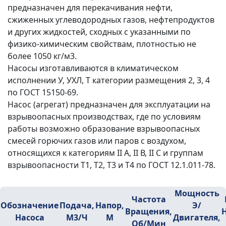
предназначен для перекачивания нефти,
сжиженных углеводородных газов, нефтепродуктов
и других жидкостей, сходных с указанными по
физико-химическим свойствам, плотностью не
более 1050 кг/м3.
Насосы изготавливаются в климатическом
исполнении У, УХЛ, Т категории размещения 2, 3, 4
по ГОСТ 15150-69.
Насос (агрегат) предназначен для эксплуатации на
взрывоопасных производствах, где по условиям
работы возможно образование взрывоопасных
смесей горючих газов или паров с воздухом,
относящихся к категориям II А, II В, II С и группам
взрывоопасности Т1, Т2, Т3 и Т4 по ГОСТ 12.1.011-78.
Мощность
Частота
Обозначение
Подача,
Напор,
Э/
Вращения,
Н
Насоса
М3/ч
М
Двигателя,
Об/мин